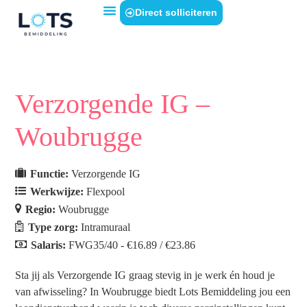
Direct solliciteren
Verzorgende IG –
Woubrugge
Functie:
Verzorgende IG
Werkwijze:
Flexpool
Regio:
Woubrugge
Type zorg:
Intramuraal
Salaris:
FWG35/40 - €16.89 / €23.86
Sta jij als Verzorgende IG graag stevig in je werk én houd je
van afwisseling? In Woubrugge biedt Lots Bemiddeling jou een