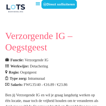
Direct solliciteren
Verzorgende IG –
Oegstgeest
Functie:
Verzorgende IG
Werkwijze:
Detachering
Regio:
Oegstgeest
Type zorg:
Intramuraal
Salaris:
FWG35/40 - €16.89 / €23.86
Ben jij Verzorgende IG en wil je graag langdurig werken op
één locatie, maar toch de vrijheid houden om te veranderen als