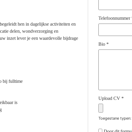
Telefoonnummer
egeleidt hen in dagelijkse activiteiten en
icatie delen, wondverzorging en
w inzet lever je een waardevolle bijdrage
Bio
*
 bij fulltime
Upload CV
*
eikbaar is
g
Toegestane typen: 
Door dit formul