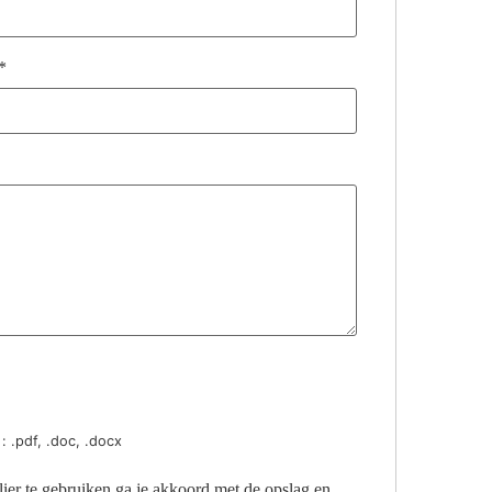
*
: .pdf, .doc, .docx
ier te gebruiken ga je akkoord met de opslag en