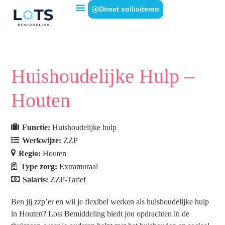
Direct solliciteren
Huishoudelijke Hulp –
Houten
Functie:
Huishoudelijke hulp
Werkwijze:
ZZP
Regio:
Houten
Type zorg:
Extramuraal
Salaris:
ZZP-Tarief
Ben jij zzp’er en wil je flexibel werken als huishoudelijke hulp
in Houten? Lots Bemiddeling biedt jou opdrachten in de