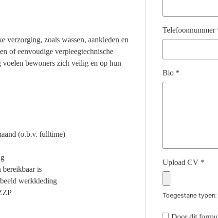
Telefoonnummer
ke verzorging, zoals wassen, aankleden en
elen of eenvoudige verpleegtechnische
 voelen bewoners zich veilig en op hun
Bio
*
aand (o.b.v. fulltime)
ag
Upload CV
*
 bereikbaar is
rbeeld werkkleding
 ZZP
Toegestane typen: 
Door dit formul