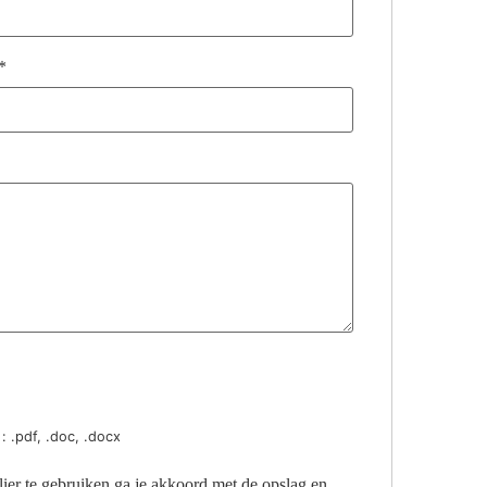
*
: .pdf, .doc, .docx
ier te gebruiken ga je akkoord met de opslag en