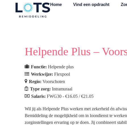
Home
Vind een opdracht
Zor
Helpende Plus – Voor
Functie:
Helpende plus
Werkwijze:
Flexpool
Regio:
Voorschoten
Type zorg:
Intramuraal
Salaris:
FWG30 - €16.05 / €21.05
Wil jij als Helpende Plus werken met zekerheid én afwiss
Bemiddeling de mogelijkheid om in loondienst te werken en
zorginstellingen ervaring op te doen. Jij combineert stabil