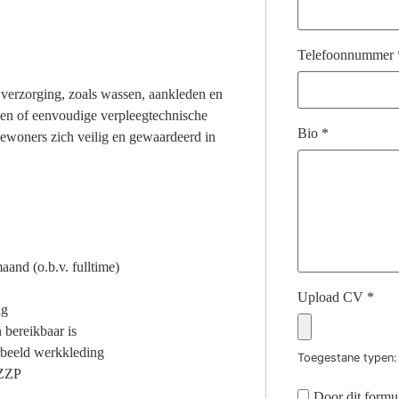
Telefoonnummer
 verzorging, zoals wassen, aankleden en
elen of eenvoudige verpleegtechnische
Bio
*
ewoners zich veilig en gewaardeerd in
aand (o.b.v. fulltime)
Upload CV
*
ag
 bereikbaar is
rbeeld werkkleding
Toegestane typen: 
 ZZP
Door dit formul