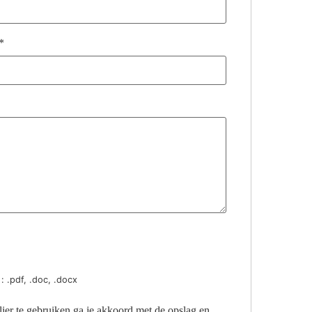
*
: .pdf, .doc, .docx
ier te gebruiken ga je akkoord met de opslag en