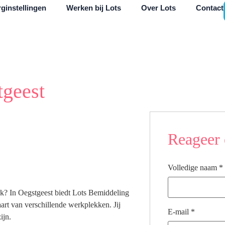
ginstellingen
Werken bij Lots
Over Lots
Contact
tgeest
Reageer 
Volledige naam
*
erk? In Oegstgeest biedt Lots Bemiddeling
aart van verschillende werkplekken. Jij
E-mail
*
ijn.