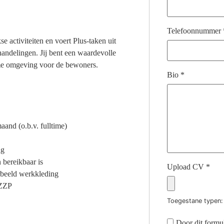
Telefoonnummer
e activiteiten en voert Plus-taken uit
andelingen. Jij bent een waardevolle
rme omgeving voor de bewoners.
Bio
*
aand (o.b.v. fulltime)
ag
 bereikbaar is
Upload CV
*
rbeeld werkkleding
 ZZP
Toegestane typen: 
Door dit formul