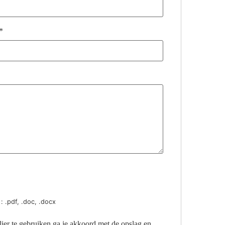
*
: .pdf, .doc, .docx
ier te gebruiken ga je akkoord met de opslag en