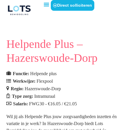
Direct solliciteren
Helpende Plus –
Hazerswoude-Dorp
Functie:
Helpende plus
Werkwijze:
Flexpool
Regio:
Hazerswoude-Dorp
Type zorg:
Intramuraal
Salaris:
FWG30 - €16.05 / €21.05
Wil jij als Helpende Plus jouw zorgvaardigheden inzetten én
variatie in je werk? In Hazerswoude-Dorp biedt Lots