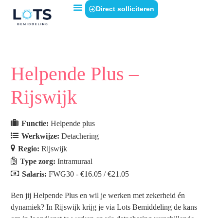
Direct solliciteren
Helpende Plus –
Rijswijk
Functie:
Helpende plus
Werkwijze:
Detachering
Regio:
Rijswijk
Type zorg:
Intramuraal
Salaris:
FWG30 - €16.05 / €21.05
Ben jij Helpende Plus en wil je werken met zekerheid én
dynamiek? In Rijswijk krijg je via Lots Bemiddeling de kans