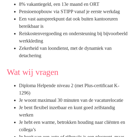
8% vakantiegeld, een 13e maand en ORT
Pensioenopbouw via STIPP vanaf je eerste werkdag
Een vast aanspreekpunt dat ook buiten kantooruren
bereikbaar is
Reiskostenvergoeding en ondersteuning bij bijvoorbeeld
werkkleding
Zekerheid van loondienst, met de dynamiek van
detachering
Wat wij vragen
Diploma Helpende niveau 2 (met Plus-certificaat K-
1296)
Je woont maximaal 30 minuten van de vacaturelocatie
Je bent flexibel inzetbaar en kunt goed zelfstandig
werken
Je hebt een warme, betrokken houding naar cliënten en
collega’s
In bezit van een auto of rijbewijs is een pluspunt, maar