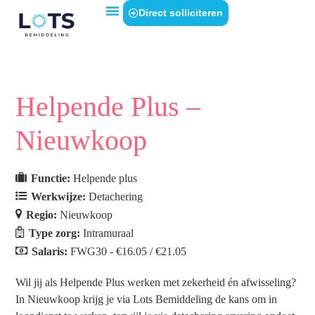
Direct solliciteren
Helpende Plus –
Nieuwkoop
Functie:
Helpende plus
Werkwijze:
Detachering
Regio:
Nieuwkoop
Type zorg:
Intramuraal
Salaris:
FWG30 - €16.05 / €21.05
Wil jij als Helpende Plus werken met zekerheid én afwisseling?
In Nieuwkoop krijg je via Lots Bemiddeling de kans om in