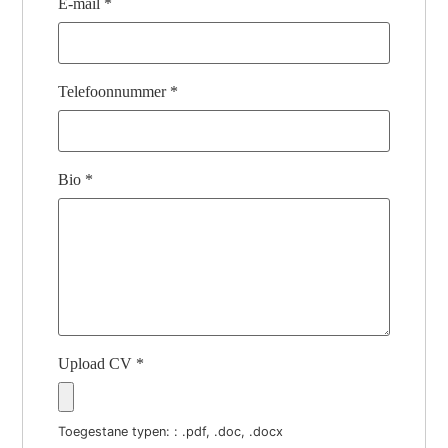
E-mail
*
Telefoonnummer
*
Bio
*
Upload CV
*
Toegestane typen: : .pdf, .doc, .docx